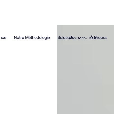
514-357-5399
ence
Notre Méthodologie
Solutions
À Propos
