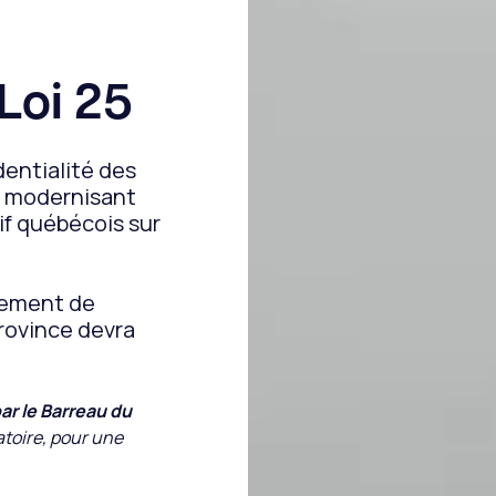
Loi 25
dentialité des
, modernisant
tif québécois sur
tement de
rovince devra
ar le Barreau du
atoire, pour une