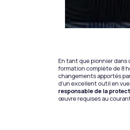
Jouer avec le son
En tant que pionnier dans 
formation complète de 8 he
changements apportés par la
d'un excellent outil en v
responsable de la protec
œuvre requises au courant