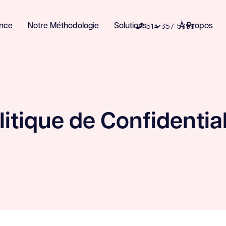
514-357-5399
ence
Notre Méthodologie
Solutions
À Propos

litique de Confidential