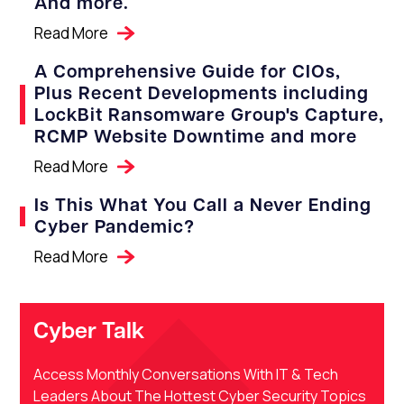
And more.
Read More
A Comprehensive Guide for CIOs,
Plus Recent Developments including
LockBit Ransomware Group's Capture,
RCMP Website Downtime and more
Read More
Is This What You Call a Never Ending
Cyber Pandemic?
Read More
Cyber Talk
Access Monthly Conversations With IT & Tech
Leaders About The Hottest Cyber Security Topics